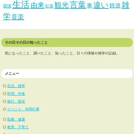
生活
言葉
違い
雑
観光
由来
車
鉄道
環境
紅茶
学
音楽
その日その日の知ったこと
気になったこと、調べたこと、知ったこと。日々の情報や雑学の記録。
メニュー
生活、雑学
料理、外食
旅行、観光
イベント、年間行事
医療、健康
教育、子育て