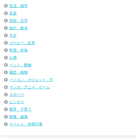
生活、雑学
音楽
芸術、文学
旅行、観光
天文
コーヒー、紅茶
料理、外食
お酒
ペット、動物
園芸、植物
パソコン、ガジェット、IT
マンガ、アニメ、ゲーム
スポーツ
ビジネス
教育、子育て
医療、健康
イベント、年間行事