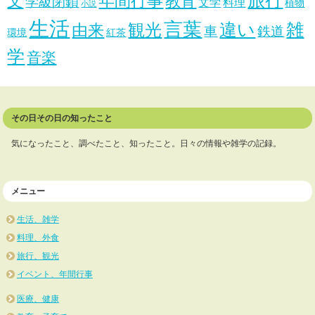
文
年間行事
教育
学級閉鎖
文学
料理
植物
小説
生活
言葉
違い
雑
観光
由来
車
鉄道
環境
紅茶
学
音楽
その日その日の知ったこと
気になったこと、調べたこと、知ったこと。日々の情報や雑学の記録。
メニュー
生活、雑学
料理、外食
旅行、観光
イベント、年間行事
医療、健康