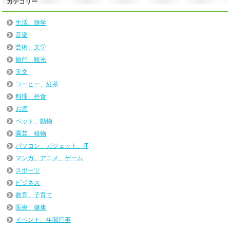
カテゴリー
生活、雑学
音楽
芸術、文学
旅行、観光
天文
コーヒー、紅茶
料理、外食
お酒
ペット、動物
園芸、植物
パソコン、ガジェット、IT
マンガ、アニメ、ゲーム
スポーツ
ビジネス
教育、子育て
医療、健康
イベント、年間行事