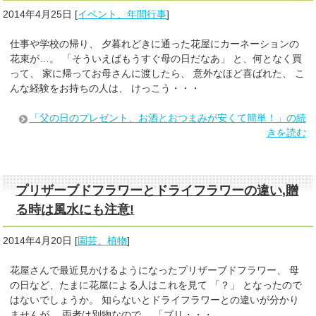
2014年4月25日
[
イベント、年間行事
]
仕事や学校の帰り、 夕暮れどきに通った花屋にカーネーションの
花束が…。 「そういえばもうすぐ母の日だなあ」 と、何となく買
って、 家に帰ってお母さんに渡したら、 意外なほど喜ばれた、 こ
んな経験をお持ちの人は、 けっこう・・・
「父の日のプレゼント、お酒とおつまみが安くて簡単！」の続
きを読む
プリザーブドフラワーとドライフラワーの違い,贈
る時は風水にも注意!
2014年4月20日
[
園芸、植物
]
花屋さんで最近見かけるようになったプリザーブドフラワー、 母
の日など、たまに花屋による人はこれを見て 「？」 となったので
はないでしょうか。 知らないとドライフラワーとの違いが分かり
ませんが、 両者は別物なので、 「プリ・・・