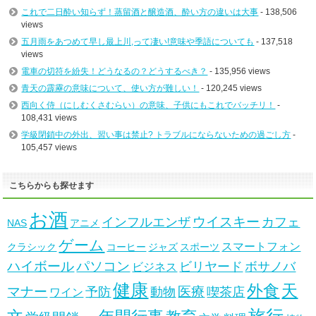
これで二日酔い知らず！蒸留酒と醸造酒、酔い方の違いは大事
- 138,506
views
五月雨をあつめて早し最上川,って凄い!意味や季語についても
- 137,518
views
電車の切符を紛失！どうなるの？どうするべき？
- 135,956 views
青天の霹靂の意味について、使い方が難しい！
- 120,245 views
西向く侍（にしむくさむらい）の意味、子供にもこれでバッチリ！
-
108,431 views
学級閉鎖中の外出、習い事は禁止? トラブルにならないための過ごし方
-
105,457 views
こちらからも探せます
お酒
ウイスキー
インフルエンザ
カフェ
NAS
アニメ
ゲーム
スマートフォン
クラシック
コーヒー
ジャズ
スポーツ
ハイボール
パソコン
ビリヤード
ボサノバ
ビジネス
健康
天
外食
マナー
医療
予防
動物
喫茶店
ワイン
旅行