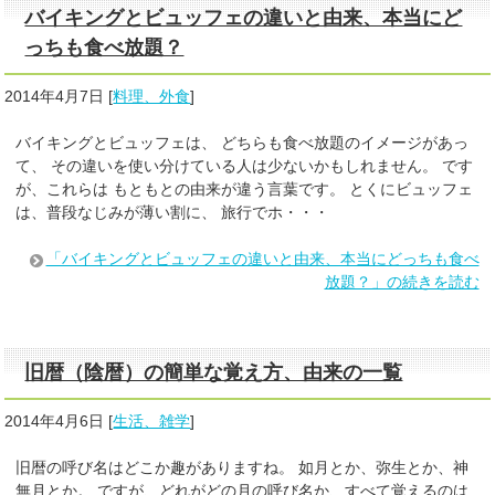
バイキングとビュッフェの違いと由来、本当にど
っちも食べ放題？
2014年4月7日
[
料理、外食
]
バイキングとビュッフェは、 どちらも食べ放題のイメージがあっ
て、 その違いを使い分けている人は少ないかもしれません。 です
が、これらは もともとの由来が違う言葉です。 とくにビュッフェ
は、普段なじみが薄い割に、 旅行でホ・・・
「バイキングとビュッフェの違いと由来、本当にどっちも食べ
放題？」の続きを読む
旧暦（陰暦）の簡単な覚え方、由来の一覧
2014年4月6日
[
生活、雑学
]
旧暦の呼び名はどこか趣がありますね。 如月とか、弥生とか、神
無月とか。 ですが、どれがどの月の呼び名か、すべて覚えるのは