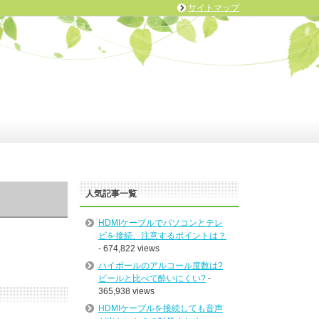
サイトマップ
人気記事一覧
HDMIケーブルでパソコンとテレ
ビを接続、注意するポイントは？
- 674,822 views
ハイボールのアルコール度数は?
ビールと比べて酔いにくい?
-
365,938 views
HDMIケーブルを接続しても音声