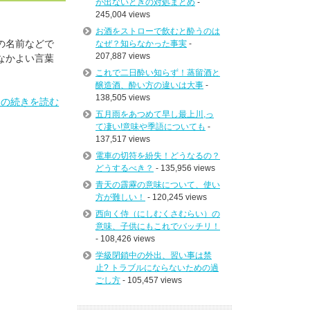
が出ないときの対処まとめ
-
245,004 views
お酒をストローで飲むと酔うのは
の名前などで
なぜ？知らなかった事実
-
207,887 views
なかよい言葉
これで二日酔い知らず！蒸留酒と
醸造酒、酔い方の違いは大事
-
138,505 views
」の続きを読む
五月雨をあつめて早し最上川,っ
て凄い!意味や季語についても
-
137,517 views
電車の切符を紛失！どうなるの？
どうするべき？
- 135,956 views
青天の霹靂の意味について、使い
方が難しい！
- 120,245 views
西向く侍（にしむくさむらい）の
意味、子供にもこれでバッチリ！
- 108,426 views
学級閉鎖中の外出、習い事は禁
止? トラブルにならないための過
ごし方
- 105,457 views