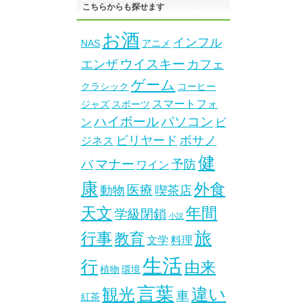
こちらからも探せます
お酒
インフル
NAS
アニメ
ウイスキー
エンザ
カフェ
ゲーム
クラシック
コーヒー
スマートフォ
ジャズ
スポーツ
ハイボール
パソコン
ン
ビ
ビリヤード
ボサノ
ジネス
健
マナー
バ
予防
ワイン
康
外食
医療
動物
喫茶店
天文
年間
学級閉鎖
小説
旅
行事
教育
文学
料理
生活
行
由来
植物
環境
言葉
違い
観光
車
紅茶