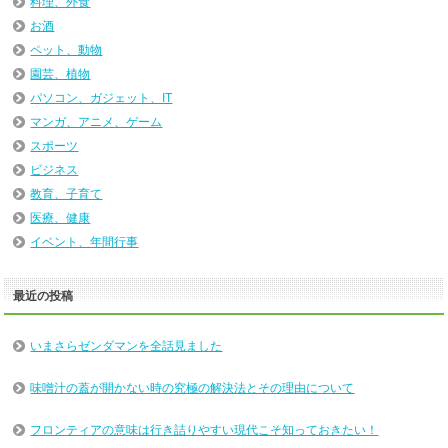
料理、外食
お酒
ペット、動物
園芸、植物
パソコン、ガジェット、IT
マンガ、アニメ、ゲーム
スポーツ
ビジネス
教育、子育て
医療、健康
イベント、年間行事
最近の投稿
いまさらゼンダマンを全話見ました
味噌汁の蓋が開かない時の究極の解決法とその理由について
フロンティアの意味は行き詰りやすい現代こそ知っておきたい！