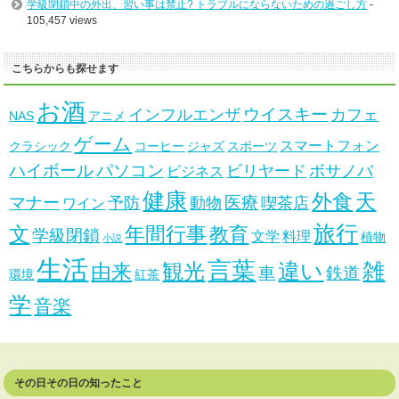
学級閉鎖中の外出、習い事は禁止? トラブルにならないための過ごし方
-
105,457 views
こちらからも探せます
お酒
ウイスキー
インフルエンザ
カフェ
NAS
アニメ
ゲーム
スマートフォン
クラシック
コーヒー
ジャズ
スポーツ
ハイボール
パソコン
ビリヤード
ボサノバ
ビジネス
健康
天
外食
マナー
医療
予防
動物
喫茶店
ワイン
旅行
文
年間行事
教育
学級閉鎖
文学
料理
植物
小説
生活
言葉
違い
雑
観光
由来
車
鉄道
環境
紅茶
学
音楽
その日その日の知ったこと