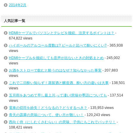
2014年2月
人気記事一覧
HDMIケーブルでパソコンとテレビを接続、注意するポイントは？
-
674,822 views
ハイボールのアルコール度数は? ビールと比べて酔いにくい?
- 365,938
views
HDMIケーブルを接続しても音声が出ないときの対処まとめ
- 245,002
views
お酒をストローで飲むと酔うのはなぜ？知らなかった事実
- 207,883
views
これで二日酔い知らず！蒸留酒と醸造酒、酔い方の違いは大事
- 138,501
views
五月雨をあつめて早し最上川,って凄い!意味や季語についても
- 137,514
views
電車の切符を紛失！どうなるの？どうするべき？
- 135,953 views
青天の霹靂の意味について、使い方が難しい！
- 120,243 views
西向く侍（にしむくさむらい）の意味、子供にもこれでバッチリ！
-
108,421 views