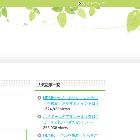
サイトマップ
人気記事一覧
HDMIケーブルでパソコンとテレ
ビを接続、注意するポイントは？
- 674,822 views
ハイボールのアルコール度数は?
ビールと比べて酔いにくい?
-
365,938 views
HDMIケーブルを接続しても音声