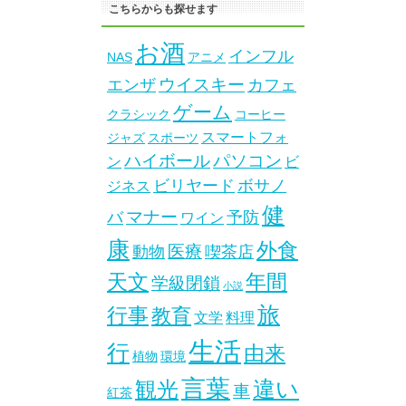
こちらからも探せます
お酒
インフル
NAS
アニメ
ウイスキー
エンザ
カフェ
ゲーム
クラシック
コーヒー
スマートフォ
ジャズ
スポーツ
ハイボール
パソコン
ン
ビ
ビリヤード
ボサノ
ジネス
健
マナー
バ
予防
ワイン
康
外食
医療
動物
喫茶店
天文
年間
学級閉鎖
小説
旅
行事
教育
文学
料理
生活
行
由来
植物
環境
言葉
違い
観光
車
紅茶