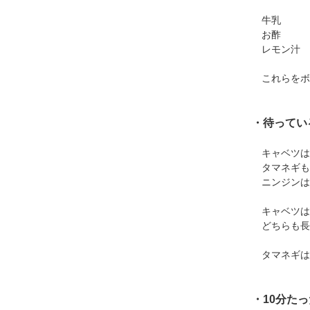
牛乳 10
お酢 大
レモン汁 40
これらをボ
・待ってい
キャベツは
タマネギも
ニンジンは
キャベツは
どちらも長さ
タマネギは
・10分た