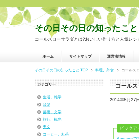
その日その日の知ったこと
コールスローサラダとは?おいしい作り方と人気レシ
ホーム
サイトマップ
運営者情報
その日その日の知ったこと TOP
料理、外食
コールス
カテゴリー
コールス
生活、雑学
2014年5月27
音楽
芸術、文学
旅行、観光
天文
ピックア
コーヒー、紅茶
Amazo