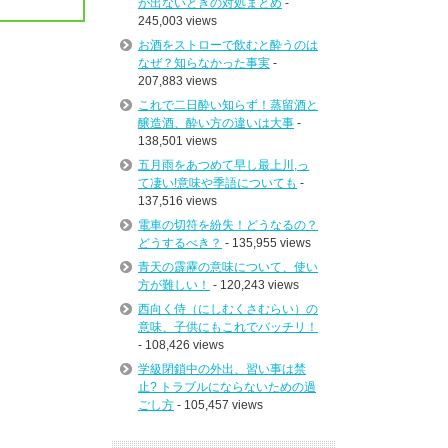
が出ないときの対処まとめ
-
245,003 views
お酒をストローで飲むと酔うのは
なぜ？知らなかった事実
-
207,883 views
これで二日酔い知らず！蒸留酒と
醸造酒、酔い方の違いは大事
-
138,501 views
五月雨をあつめて早し最上川,っ
て凄い!意味や季語についても
-
137,516 views
電車の切符を紛失！どうなるの？
どうするべき？
- 135,955 views
青天の霹靂の意味について、使い
方が難しい！
- 120,243 views
西向く侍（にしむくさむらい）の
意味、子供にもこれでバッチリ！
- 108,426 views
学級閉鎖中の外出、習い事は禁
止? トラブルにならないための過
ごし方
- 105,457 views