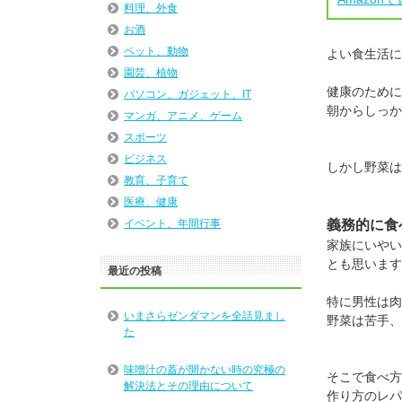
料理、外食
お酒
ペット、動物
よい食生活に
園芸、植物
健康のために
パソコン、ガジェット、IT
朝からしっか
マンガ、アニメ、ゲーム
スポーツ
ビジネス
しかし野菜は
教育、子育て
医療、健康
義務的に食
イベント、年間行事
家族にいやい
とも思います
最近の投稿
特に男性は肉
いまさらゼンダマンを全話見まし
野菜は苦手、
た
味噌汁の蓋が開かない時の究極の
そこで食べ方
解決法とその理由について
作り方のレパ