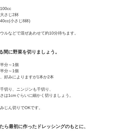
0cc
さじ2杯
cc(小さじ8杯)
ウルなどで混ぜあわせて約10分待ちます。
る間に野菜を切りましょう。
半分～1個
半分～1個
、好みによりますが1本か2本
千切り、ニンジンも千切り、
は1cmぐらいに細かく切りましょう。
みじん切りでOKです。
ったら最初に作ったドレッシングのもとに、