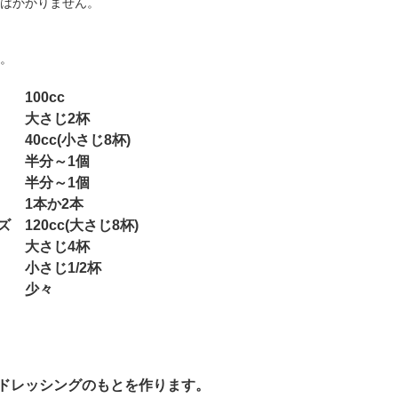
はかかりません。
。
00cc
大さじ2杯
40cc(小さじ8杯)
 半分～1個
 半分～1個
 1本か2本
120cc(大さじ8杯)
大さじ4杯
さじ1/2杯
 少々
ドレッシングのもとを作ります。