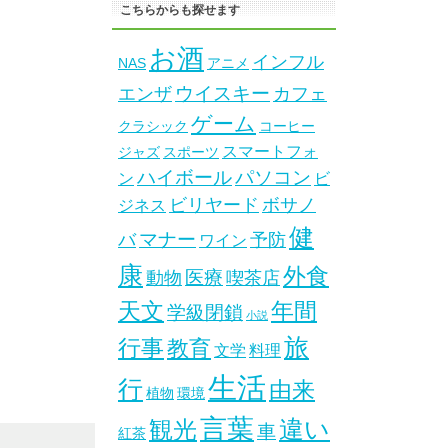
こちらからも探せます
お酒
インフル
NAS
アニメ
ウイスキー
エンザ
カフェ
ゲーム
クラシック
コーヒー
スマートフォ
ジャズ
スポーツ
ハイボール
パソコン
ン
ビ
ビリヤード
ボサノ
ジネス
健
マナー
バ
予防
ワイン
康
外食
医療
動物
喫茶店
天文
年間
学級閉鎖
小説
旅
行事
教育
文学
料理
生活
行
由来
植物
環境
言葉
違い
観光
車
紅茶