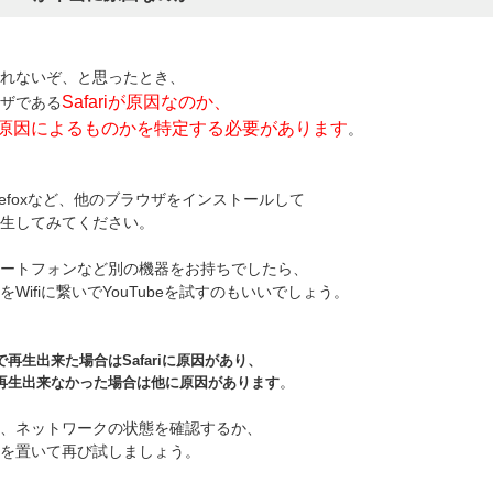
が見れないぞ、と思ったとき、
Safariが原因なのか、
ザである
原因によるものかを特定する必要があります
。
Firefoxなど、他のブラウザをインストールして
を再生してみてください。
ートフォンなど別の機器をお持ちでしたら、
Wifiに繋いでYouTubeを試すのもいいでしょう。
再生出来た場合はSafariに原因があり、
。
再生出来なかった場合は他に原因があります
、ネットワークの状態を確認するか、
を置いて再び試しましょう。