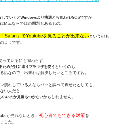
OSですが、
なしていくとWindowsより快適とも言われる
はMacならではの問題もあるもの。
「Safari」でYoutubeを見ることが出来ない
というのも
のようです。
iを使っているにも関わらず、
というのも、
を見るためだけに違うブラウザを使う
る話なので、出来れば解決したいところですね。
ン慣れしている人ならパッと調べて直せたとしても、
ない人だと、
かもしれません。
らいいのか見当もつかない
初心者でもできる対策
ouTubeが見れないとき、
を
ました。