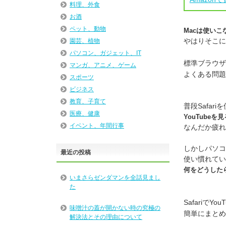
料理、外食
お酒
ペット、動物
Macは使いこ
やはりそこに
園芸、植物
パソコン、ガジェット、IT
標準ブラウザ
マンガ、アニメ、ゲーム
よくある問題
スポーツ
ビジネス
教育、子育て
普段Safar
医療、健康
YouTube
イベント、年間行事
なんだか疲れ
しかしパソコ
最近の投稿
使い慣れてい
何をどうした
いまさらゼンダマンを全話見まし
た
SafariでY
味噌汁の蓋が開かない時の究極の
簡単にまとめ
解決法とその理由について