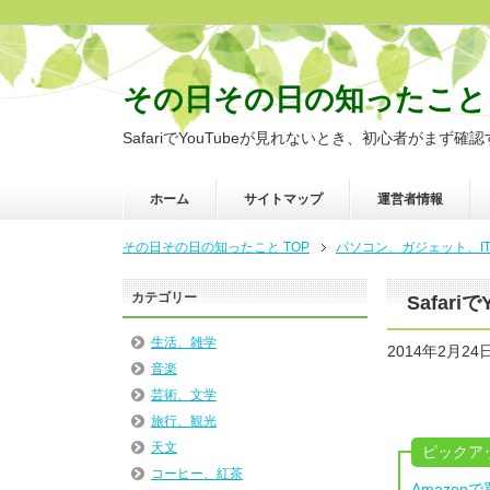
その日その日の知ったこと
SafariでYouTubeが見れないとき、初心者がまず確
ホーム
サイトマップ
運営者情報
その日その日の知ったこと TOP
パソコン、ガジェット、I
カテゴリー
Safar
生活、雑学
2014年2月24
音楽
芸術、文学
旅行、観光
天文
ピックア
コーヒー、紅茶
Amazo