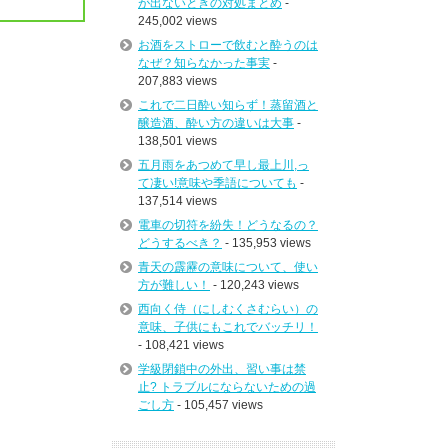
が出ないときの対処まとめ
-
245,002 views
お酒をストローで飲むと酔うのは
なぜ？知らなかった事実
-
207,883 views
これで二日酔い知らず！蒸留酒と
醸造酒、酔い方の違いは大事
-
138,501 views
五月雨をあつめて早し最上川,っ
て凄い!意味や季語についても
-
137,514 views
電車の切符を紛失！どうなるの？
どうするべき？
- 135,953 views
青天の霹靂の意味について、使い
方が難しい！
- 120,243 views
西向く侍（にしむくさむらい）の
意味、子供にもこれでバッチリ！
- 108,421 views
学級閉鎖中の外出、習い事は禁
止? トラブルにならないための過
ごし方
- 105,457 views