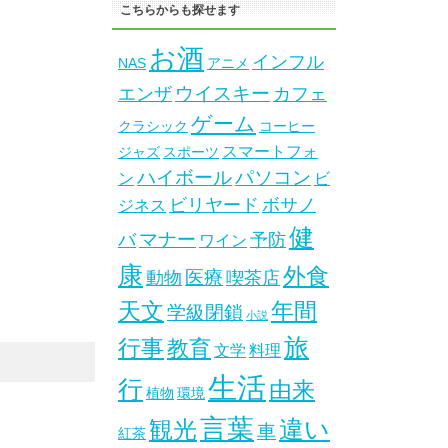
こちらからも探せます
お酒
インフル
NAS
アニメ
ウイスキー
エンザ
カフェ
ゲーム
クラシック
コーヒー
スマートフォ
ジャズ
スポーツ
ハイボール
パソコン
ン
ビ
ビリヤード
ボサノ
ジネス
健
マナー
バ
予防
ワイン
康
外食
医療
動物
喫茶店
天文
年間
学級閉鎖
小説
旅
行事
教育
文学
料理
生活
行
由来
植物
環境
言葉
違い
観光
車
紅茶