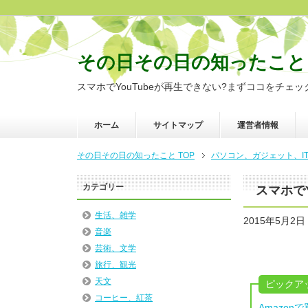
その日その日の知ったこと
スマホでYouTubeが再生できない?まずココをチェック
ホーム
サイトマップ
運営者情報
その日その日の知ったこと TOP
パソコン、ガジェット、I
カテゴリー
スマホで
生活、雑学
2015年5月2日
音楽
芸術、文学
旅行、観光
天文
ピックア
コーヒー、紅茶
Amazo