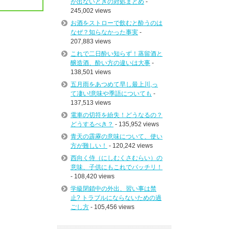
が出ないときの対処まとめ
-
245,002 views
お酒をストローで飲むと酔うのは
なぜ？知らなかった事実
-
207,883 views
これで二日酔い知らず！蒸留酒と
醸造酒、酔い方の違いは大事
-
138,501 views
五月雨をあつめて早し最上川,っ
て凄い!意味や季語についても
-
137,513 views
電車の切符を紛失！どうなるの？
どうするべき？
- 135,952 views
青天の霹靂の意味について、使い
方が難しい！
- 120,242 views
西向く侍（にしむくさむらい）の
意味、子供にもこれでバッチリ！
- 108,420 views
学級閉鎖中の外出、習い事は禁
止? トラブルにならないための過
ごし方
- 105,456 views