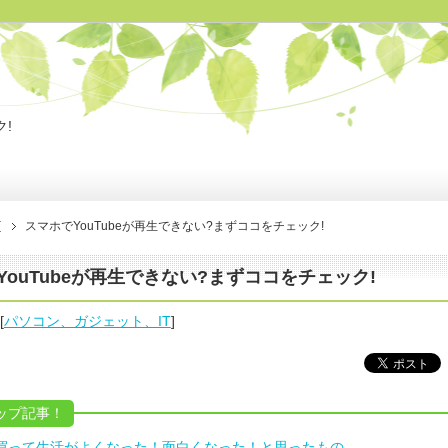
!
T
スマホでYouTubeが再生できない?まずココをチェック!
YouTubeが再生できない?まずココをチェック!
[
パソコン、ガジェット、IT
]
ップ記事！
nで買って生活がよくなった！面白くなった！と思ったもの