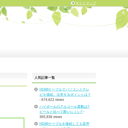
サイトマップ
人気記事一覧
HDMIケーブルでパソコンとテレ
ビを接続、注意するポイントは？
- 674,822 views
ハイボールのアルコール度数は?
ビールと比べて酔いにくい?
-
365,938 views
HDMIケーブルを接続しても音声