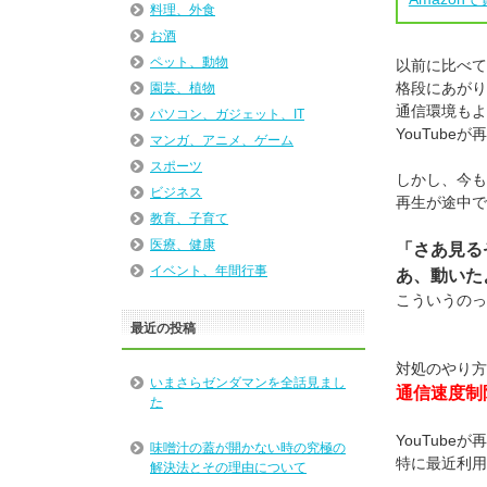
料理、外食
お酒
ペット、動物
以前に比べて
格段にあがり
園芸、植物
通信環境もよ
パソコン、ガジェット、IT
YouTub
マンガ、アニメ、ゲーム
スポーツ
しかし、今も
ビジネス
再生が途中で
教育、子育て
医療、健康
「さあ見る
イベント、年間行事
あ、動いた
こういうのっ
最近の投稿
対処のやり方
いまさらゼンダマンを全話見まし
通信速度制
た
YouTube
味噌汁の蓋が開かない時の究極の
特に最近利用
解決法とその理由について