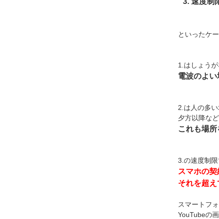
速度制
といったケー
1.はしょう
電波のよい
2.は人の多
夕方以降など
これも場所
3.の速度制
スマホの契
それを超え
スマートフォ
YouTub