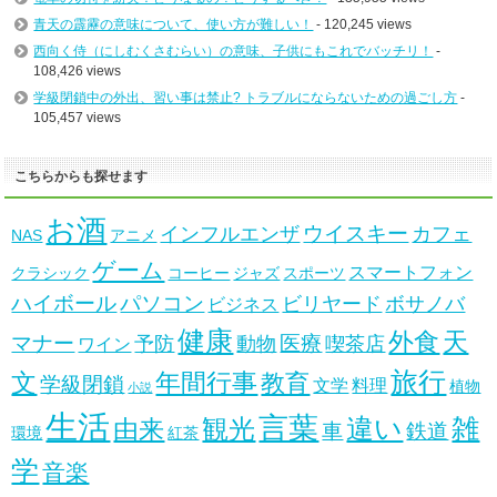
青天の霹靂の意味について、使い方が難しい！
- 120,245 views
西向く侍（にしむくさむらい）の意味、子供にもこれでバッチリ！
-
108,426 views
学級閉鎖中の外出、習い事は禁止? トラブルにならないための過ごし方
-
105,457 views
こちらからも探せます
お酒
ウイスキー
インフルエンザ
カフェ
NAS
アニメ
ゲーム
スマートフォン
クラシック
コーヒー
ジャズ
スポーツ
ハイボール
パソコン
ビリヤード
ボサノバ
ビジネス
健康
天
外食
マナー
医療
予防
動物
喫茶店
ワイン
旅行
文
年間行事
教育
学級閉鎖
文学
料理
植物
小説
生活
言葉
違い
雑
観光
由来
車
鉄道
環境
紅茶
学
音楽