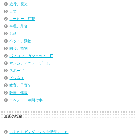
旅行、観光
天文
コーヒー、紅茶
料理、外食
お酒
ペット、動物
園芸、植物
パソコン、ガジェット、IT
マンガ、アニメ、ゲーム
スポーツ
ビジネス
教育、子育て
医療、健康
イベント、年間行事
最近の投稿
いまさらゼンダマンを全話見ました