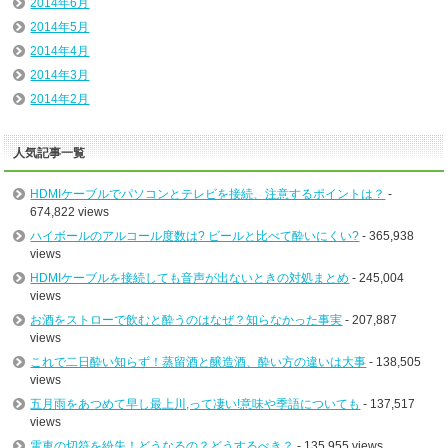
2014年6月
2014年5月
2014年4月
2014年3月
2014年2月
人気記事一覧
HDMIケーブルでパソコンとテレビを接続、注意するポイントは？
-
674,822 views
ハイボールのアルコール度数は? ビールと比べて酔いにくい?
- 365,938
views
HDMIケーブルを接続しても音声が出ないときの対処まとめ
- 245,004
views
お酒をストローで飲むと酔うのはなぜ？知らなかった事実
- 207,887
views
これで二日酔い知らず！蒸留酒と醸造酒、酔い方の違いは大事
- 138,505
views
五月雨をあつめて早し最上川,って凄い!意味や季語についても
- 137,517
views
電車の切符を紛失！どうなるの？どうするべき？
- 135,955 views