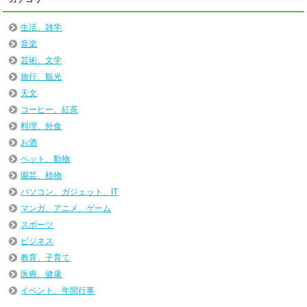
生活、雑学
音楽
芸術、文学
旅行、観光
天文
コーヒー、紅茶
料理、外食
お酒
ペット、動物
園芸、植物
パソコン、ガジェット、IT
マンガ、アニメ、ゲーム
スポーツ
ビジネス
教育、子育て
医療、健康
イベント、年間行事