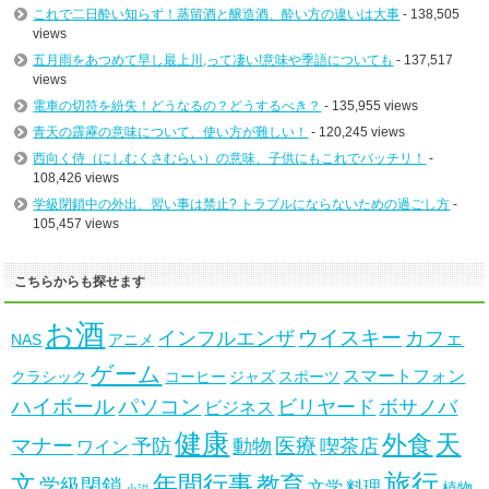
これで二日酔い知らず！蒸留酒と醸造酒、酔い方の違いは大事
- 138,505
views
五月雨をあつめて早し最上川,って凄い!意味や季語についても
- 137,517
views
電車の切符を紛失！どうなるの？どうするべき？
- 135,955 views
青天の霹靂の意味について、使い方が難しい！
- 120,245 views
西向く侍（にしむくさむらい）の意味、子供にもこれでバッチリ！
-
108,426 views
学級閉鎖中の外出、習い事は禁止? トラブルにならないための過ごし方
-
105,457 views
こちらからも探せます
お酒
ウイスキー
インフルエンザ
カフェ
NAS
アニメ
ゲーム
スマートフォン
クラシック
コーヒー
ジャズ
スポーツ
ハイボール
パソコン
ビリヤード
ボサノバ
ビジネス
健康
天
外食
マナー
医療
予防
動物
喫茶店
ワイン
旅行
文
年間行事
教育
学級閉鎖
文学
料理
植物