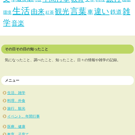
小説
生活
言葉
違い
雑
観光
由来
車
鉄道
環境
紅茶
学
音楽
その日その日の知ったこと
気になったこと、調べたこと、知ったこと。日々の情報や雑学の記録。
メニュー
生活、雑学
料理、外食
旅行、観光
イベント、年間行事
医療、健康
教育、子育て