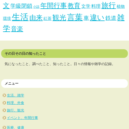
旅行
文
年間行事
教育
学級閉鎖
文学
料理
植物
小説
生活
言葉
違い
雑
観光
由来
車
鉄道
環境
紅茶
学
音楽
その日その日の知ったこと
気になったこと、調べたこと、知ったこと。日々の情報や雑学の記録。
メニュー
生活、雑学
料理、外食
旅行、観光
イベント、年間行事
医療、健康