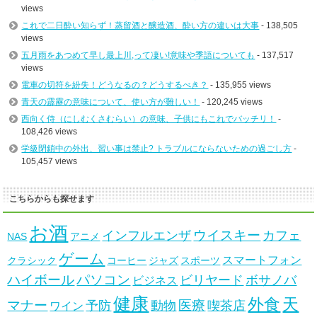
views
これで二日酔い知らず！蒸留酒と醸造酒、酔い方の違いは大事
- 138,505
views
五月雨をあつめて早し最上川,って凄い!意味や季語についても
- 137,517
views
電車の切符を紛失！どうなるの？どうするべき？
- 135,955 views
青天の霹靂の意味について、使い方が難しい！
- 120,245 views
西向く侍（にしむくさむらい）の意味、子供にもこれでバッチリ！
-
108,426 views
学級閉鎖中の外出、習い事は禁止? トラブルにならないための過ごし方
-
105,457 views
こちらからも探せます
お酒
ウイスキー
インフルエンザ
カフェ
NAS
アニメ
ゲーム
スマートフォン
クラシック
コーヒー
ジャズ
スポーツ
ハイボール
パソコン
ビリヤード
ボサノバ
ビジネス
健康
天
外食
マナー
医療
予防
動物
喫茶店
ワイン