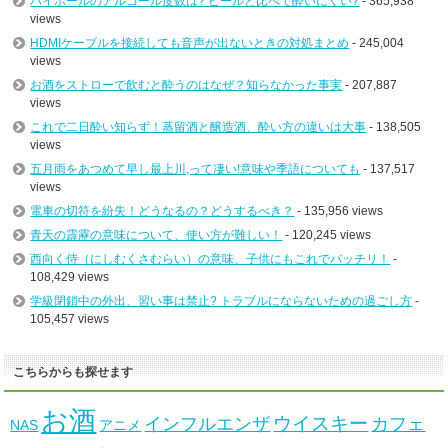
ハイボールのアルコール度数は? ビールと比べて酔いにくい?
- 365,938
views
HDMIケーブルを接続しても音声が出ないときの対処まとめ
- 245,004
views
お酒をストローで飲むと酔うのはなぜ？知らなかった事実
- 207,887
views
これで二日酔い知らず！蒸留酒と醸造酒、酔い方の違いは大事
- 138,505
views
五月雨をあつめて早し最上川,って凄い!意味や季語についても
- 137,517
views
電車の切符を紛失！どうなるの？どうするべき？
- 135,956 views
青天の霹靂の意味について、使い方が難しい！
- 120,245 views
西向く侍（にしむくさむらい）の意味、子供にもこれでバッチリ！
-
108,429 views
学級閉鎖中の外出、習い事は禁止? トラブルにならないための過ごし方
-
105,457 views
こちらからも探せます
お酒
ウイスキー
インフルエンザ
カフェ
NAS
アニメ