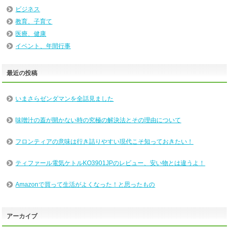
ビジネス
教育、子育て
医療、健康
イベント、年間行事
最近の投稿
いまさらゼンダマンを全話見ました
味噌汁の蓋が開かない時の究極の解決法とその理由について
フロンティアの意味は行き詰りやすい現代こそ知っておきたい！
ティファール電気ケトルKO3901JPのレビュー、安い物とは違うよ！
Amazonで買って生活がよくなった！と思ったもの
アーカイブ