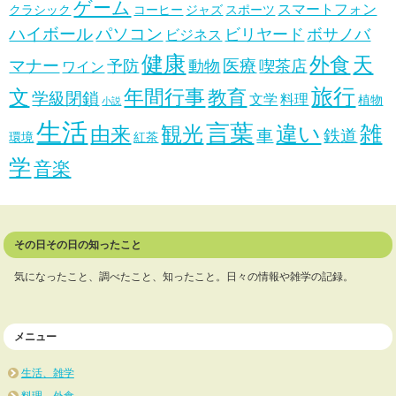
ゲーム
スマートフォン
クラシック
コーヒー
ジャズ
スポーツ
ハイボール
パソコン
ビリヤード
ボサノバ
ビジネス
健康
天
外食
マナー
医療
予防
動物
喫茶店
ワイン
旅行
文
年間行事
教育
学級閉鎖
文学
料理
植物
小説
生活
言葉
違い
雑
観光
由来
車
鉄道
環境
紅茶
学
音楽
その日その日の知ったこと
気になったこと、調べたこと、知ったこと。日々の情報や雑学の記録。
メニュー
生活、雑学
料理、外食