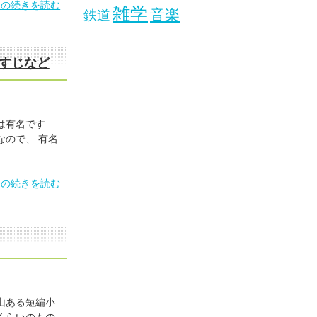
」の続きを読む
雑学
音楽
鉄道
すじなど
は有名です
なので、 有名
」の続きを読む
山ある短編小
くらいのもの