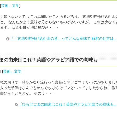
[
芸術、文学
]
く知らない人でも これは聞いたことあるだろう、 古池や蛙飛び込む水
と、 なんだかよく意味が分からないものが多いですが、 これは少なく
ます。 なんせ蛙が池に飛び込・・・
「「古池や蛙飛び込む水の音」ってどんな意味で,解釈の仕方は
まの由来はこれ！英語やアラビア語での意味も
日
[
芸術、文学
]
私の周りで一時期かなり流行った言葉に 開けゴマ というのがありまし
入った子供はなんでもかんでも ひらけゴマといってましたからね。 教
書ひらくときとか。 そのう・・・
「ひらけごまの由来はこれ！英語やアラビア語での意味も