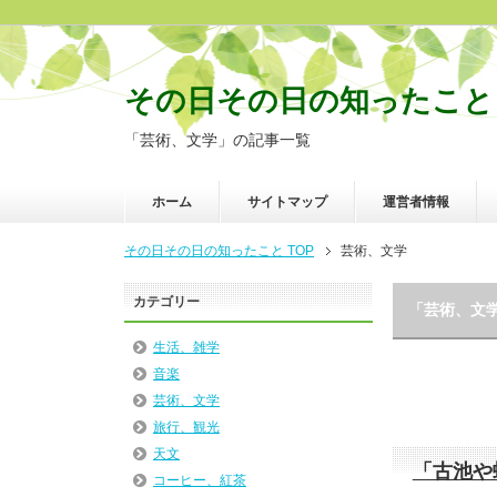
その日その日の知ったこと
「芸術、文学」の記事一覧
ホーム
サイトマップ
運営者情報
その日その日の知ったこと TOP
芸術、文学
カテゴリー
「芸術、文
生活、雑学
音楽
芸術、文学
旅行、観光
天文
「古池や
コーヒー、紅茶