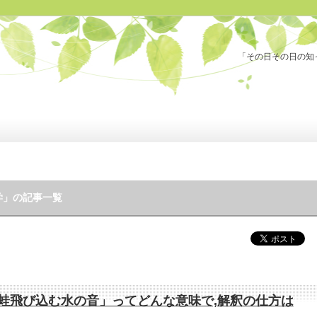
「その日その日の知
学」の記事一覧
蛙飛び込む水の音」ってどんな意味で,解釈の仕方は