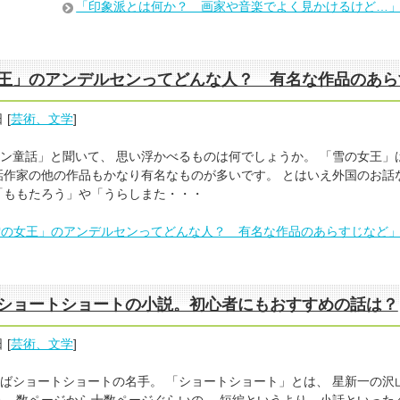
「印象派とは何か？ 画家や音楽でよく見かけるけど…
王」のアンデルセンってどんな人？ 有名な作品のあら
日
[
芸術、文学
]
ン童話」と聞いて、 思い浮かべるものは何でしょうか。 「雪の女王」
話作家の他の作品もかなり有名なものが多いです。 とはいえ外国のお話
「ももたろう」や「うらしまた・・・
雪の女王」のアンデルセンってどんな人？ 有名な作品のあらすじなど
ショートショートの小説。初心者にもおすすめの話は？
日
[
芸術、文学
]
ばショートショートの名手。 「ショートショート」とは、 星新一の沢
、 数ページから十数ページぐらいの、 短編というより、小話といった