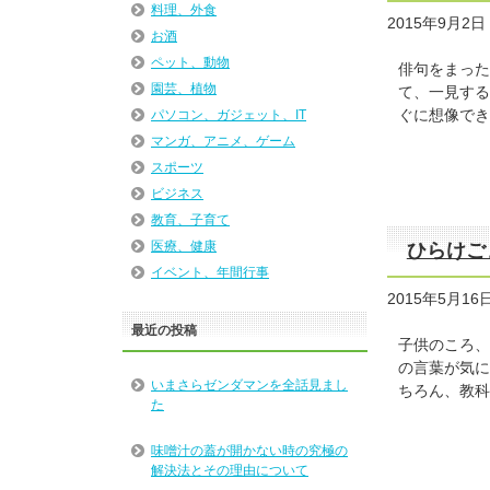
料理、外食
2015年9月2日
お酒
ペット、動物
俳句をまった
園芸、植物
て、一見する
ぐに想像でき
パソコン、ガジェット、IT
マンガ、アニメ、ゲーム
スポーツ
ビジネス
教育、子育て
医療、健康
ひらけご
イベント、年間行事
2015年5月16
最近の投稿
子供のころ、
の言葉が気に
いまさらゼンダマンを全話見まし
ちろん、教科
た
味噌汁の蓋が開かない時の究極の
解決法とその理由について