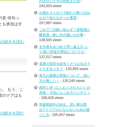
が出ないときの対処まとめ
-
245,003 views
お酒をストローで飲むと酔うのは
の音 俳句っ
なぜ？知らなかった事実
-
207,887 views
とも状況はす
これで二日酔い知らず！蒸留酒と
醸造酒、酔い方の違いは大事
-
138,505 views
」の続きを読む
五月雨をあつめて早し最上川,っ
て凄い!意味や季語についても
-
137,517 views
電車の切符を紛失！どうなるの？
どうするべき？
- 135,955 views
青天の霹靂の意味について、使い
方が難しい！
- 120,245 views
西向く侍（にしむくさむらい）の
た。 もう、こ
意味、子供にもこれでバッチリ！
室のドアはも
- 108,426 views
学級閉鎖中の外出、習い事は禁
止? トラブルにならないための過
」の続きを読む
ごし方
- 105,457 views