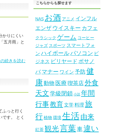
こちらからも探せます
お酒
インフル
NAS
アニメ
ウイスキー
エンザ
カフェ
分かりにくい
ゲーム
クラシック
コーヒー
 「五月雨」と
スマートフォ
ジャズ
スポーツ
ハイボール
パソコン
ン
ビ
」の続きを読む
ビリヤード
ボサノ
ジネス
健
マナー
バ
予防
ワイン
康
外食
医療
動物
喫茶店
天文
年間
学級閉鎖
小説
旅
行事
教育
文学
料理
てふっと行く
生活
行
由来
いです。 とく
植物
環境
言葉
違い
観光
車
紅茶