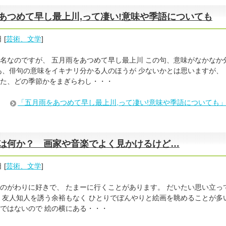
あつめて早し最上川,って凄い!意味や季語についても
日
[
芸術、文学
]
名なのですが、 五月雨をあつめて早し最上川 この句、意味がなかなか
あ、俳句の意味をイキナリ分かる人のほうが 少ないかとは思いますが、
た、どの季節かをまぎらわし・・・
「五月雨をあつめて早し最上川,って凄い!意味や季語についても
は何か？ 画家や音楽でよく見かけるけど…
日
[
芸術、文学
]
のがわりに好きで、 たまーに行くことがあります。 だいたい思い立っ
 友人知人を誘う余裕もなく ひとりでぼんやりと絵画を眺めることが多
ではないので 絵の横にある・・・