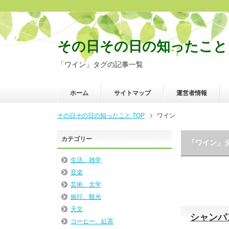
その日その日の知ったこと
「ワイン」タグの記事一覧
ホーム
サイトマップ
運営者情報
その日その日の知ったこと TOP
ワイン
カテゴリー
「ワイン」
生活、雑学
音楽
芸術、文学
旅行、観光
天文
シャンパ
コーヒー、紅茶