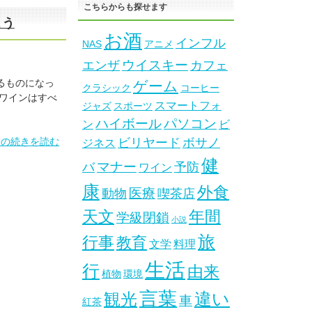
こちらからも探せます
こう
お酒
インフル
NAS
アニメ
ウイスキー
エンザ
カフェ
るものになっ
ゲーム
クラシック
コーヒー
つワインはすべ
スマートフォ
ジャズ
スポーツ
ハイボール
パソコン
ン
ビ
」の続きを読む
ビリヤード
ボサノ
ジネス
健
マナー
バ
予防
ワイン
康
外食
医療
動物
喫茶店
天文
年間
学級閉鎖
小説
旅
行事
教育
文学
料理
生活
行
由来
植物
環境
言葉
違い
観光
車
紅茶