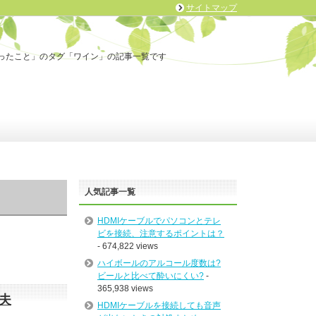
サイトマップ
ったこと」のタグ「ワイン」の記事一覧です
人気記事一覧
HDMIケーブルでパソコンとテレ
ビを接続、注意するポイントは？
- 674,822 views
ハイボールのアルコール度数は?
ビールと比べて酔いにくい?
-
365,938 views
夫
HDMIケーブルを接続しても音声