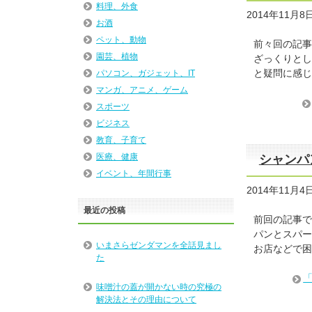
料理、外食
2014年11月8
お酒
ペット、動物
前々回の記事
園芸、植物
ざっくりとし
と疑問に感じ
パソコン、ガジェット、IT
マンガ、アニメ、ゲーム
スポーツ
ビジネス
教育、子育て
医療、健康
シャンパ
イベント、年間行事
2014年11月4
最近の投稿
前回の記事で
パンとスパー
いまさらゼンダマンを全話見まし
お店などで困
た
味噌汁の蓋が開かない時の究極の
解決法とその理由について