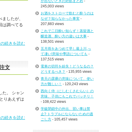
が出ないときの対処まとめ
-
245,003 views
お酒をストローで飲むと酔うのは
べましたが、
なぜ？知らなかった事実
-
207,883 views
回は調べてる
これで二日酔い知らず！蒸留酒と
醸造酒、酔い方の違いは大事
-
138,501 views
」の続きを読む
五月雨をあつめて早し最上川,っ
て凄い!意味や季語についても
-
137,515 views
電車の切符を紛失！どうなるの？
注文
どうするべき？
- 135,955 views
青天の霹靂の意味について、使い
方が難しい！
- 120,243 views
西向く侍（にしむくさむらい）の
した。 シャン
意味、子供にもこれでバッチリ！
 とりあえずは
- 108,422 views
学級閉鎖中の外出、習い事は禁
止? トラブルにならないための過
」の続きを読む
ごし方
- 105,457 views