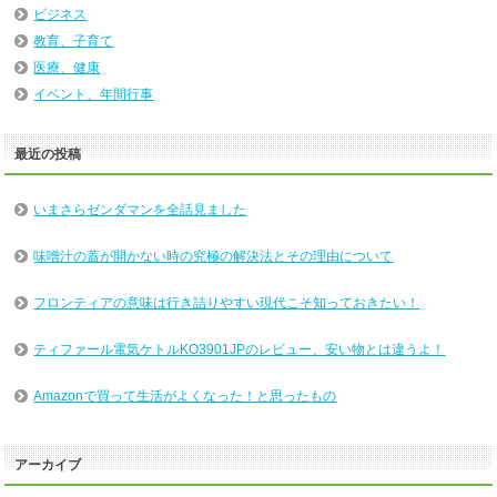
ビジネス
教育、子育て
医療、健康
イベント、年間行事
最近の投稿
いまさらゼンダマンを全話見ました
味噌汁の蓋が開かない時の究極の解決法とその理由について
フロンティアの意味は行き詰りやすい現代こそ知っておきたい！
ティファール電気ケトルKO3901JPのレビュー、安い物とは違うよ！
Amazonで買って生活がよくなった！と思ったもの
アーカイブ