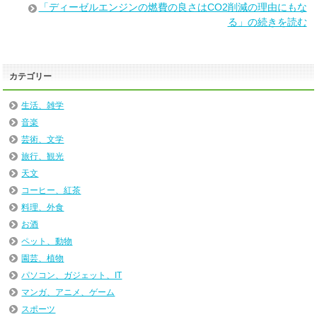
「ディーゼルエンジンの燃費の良さはCO2削減の理由にもな
る」の続きを読む
カテゴリー
生活、雑学
音楽
芸術、文学
旅行、観光
天文
コーヒー、紅茶
料理、外食
お酒
ペット、動物
園芸、植物
パソコン、ガジェット、IT
マンガ、アニメ、ゲーム
スポーツ