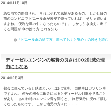
2014年11月10日
急な雨での雨宿りも、 それはそれで風情があるもの。 しかし目の
前のコンビニで ビニール傘が激安で売っていれば、 そりゃ買いま
すよね。 便利な世の中になったものです。 しかし引き換えに出て
くる問題が 傘の捨て方 これを知ら・・・
「ビニール傘の捨て方、調べておくと安心」の続きを読む
ディーゼルエンジンの燃費の良さはCO2削減の理
由にもなる
2014年9月3日
都会に住んでいると鉄道といえばほぼ電車、 自動車はガソリン車
ですよね。 何かの機会に田舎に出るとディーゼル列車を見ること
があり、 あの独特のエンジン音を聞くと、 旅行気分に浸れて嬉し
くなったものです。 しかし地元の方々に・・・