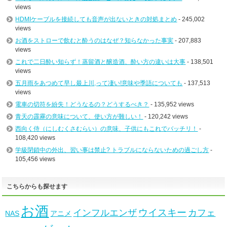
views
HDMIケーブルを接続しても音声が出ないときの対処まとめ
- 245,002
views
お酒をストローで飲むと酔うのはなぜ？知らなかった事実
- 207,883
views
これで二日酔い知らず！蒸留酒と醸造酒、酔い方の違いは大事
- 138,501
views
五月雨をあつめて早し最上川,って凄い!意味や季語についても
- 137,513
views
電車の切符を紛失！どうなるの？どうするべき？
- 135,952 views
青天の霹靂の意味について、使い方が難しい！
- 120,242 views
西向く侍（にしむくさむらい）の意味、子供にもこれでバッチリ！
-
108,420 views
学級閉鎖中の外出、習い事は禁止? トラブルにならないための過ごし方
-
105,456 views
こちらからも探せます
お酒
ウイスキー
インフルエンザ
カフェ
NAS
アニメ