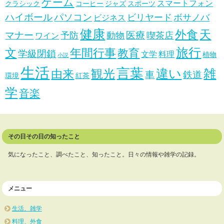
ゲーム
スマートフォン
クラシック
コーヒー
ジャズ
スポーツ
ハイボール
パソコン
ビリヤード
ボサノバ
ビジネス
健康
天
外食
マナー
医療
予防
動物
喫茶店
ワイン
旅行
文
年間行事
教育
学級閉鎖
文学
料理
植物
小説
生活
言葉
違い
雑
観光
由来
車
鉄道
環境
紅茶
学
音楽
その日その日の知ったこと
気になったこと、調べたこと、知ったこと。日々の情報や雑学の記録。
メニュー
生活、雑学
料理、外食