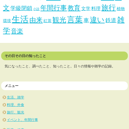
旅行
文
年間行事
教育
学級閉鎖
文学
料理
植物
小説
生活
言葉
違い
雑
観光
由来
車
鉄道
環境
紅茶
学
音楽
その日その日の知ったこと
気になったこと、調べたこと、知ったこと。日々の情報や雑学の記録。
メニュー
生活、雑学
料理、外食
旅行、観光
イベント、年間行事