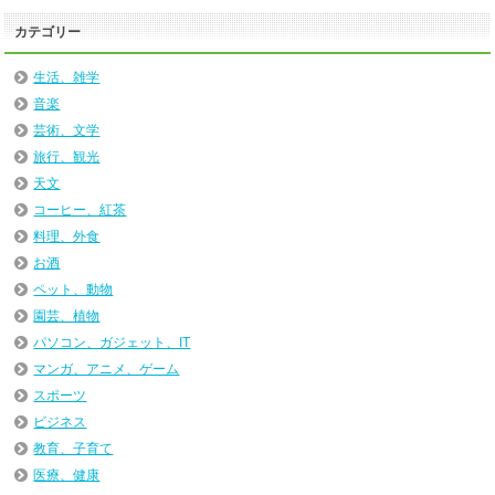
カテゴリー
生活、雑学
音楽
芸術、文学
旅行、観光
天文
コーヒー、紅茶
料理、外食
お酒
ペット、動物
園芸、植物
パソコン、ガジェット、IT
マンガ、アニメ、ゲーム
スポーツ
ビジネス
教育、子育て
医療、健康