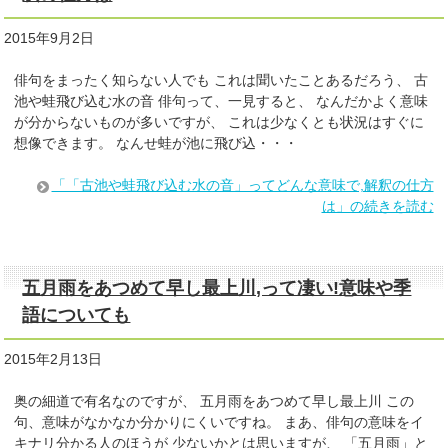
2015年9月2日
俳句をまったく知らない人でも これは聞いたことあるだろう、 古
池や蛙飛び込む水の音 俳句って、一見すると、 なんだかよく意味
が分からないものが多いですが、 これは少なくとも状況はすぐに
想像できます。 なんせ蛙が池に飛び込・・・
「「古池や蛙飛び込む水の音」ってどんな意味で,解釈の仕方
は」の続きを読む
五月雨をあつめて早し最上川,って凄い!意味や季
語についても
2015年2月13日
奥の細道で有名なのですが、 五月雨をあつめて早し最上川 この
句、意味がなかなか分かりにくいですね。 まあ、俳句の意味をイ
キナリ分かる人のほうが 少ないかとは思いますが、 「五月雨」と