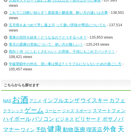
お酒をストローで飲むと酔うのはなぜ？知らなかった事実
- 207,883
views
これで二日酔い知らず！蒸留酒と醸造酒、酔い方の違いは大事
- 138,501
views
五月雨をあつめて早し最上川,って凄い!意味や季語についても
- 137,514
views
電車の切符を紛失！どうなるの？どうするべき？
- 135,953 views
青天の霹靂の意味について、使い方が難しい！
- 120,243 views
西向く侍（にしむくさむらい）の意味、子供にもこれでバッチリ！
-
108,421 views
学級閉鎖中の外出、習い事は禁止? トラブルにならないための過ごし方
-
105,457 views
こちらからも探せます
お酒
ウイスキー
インフルエンザ
カフェ
NAS
アニメ
ゲーム
スマートフォン
クラシック
コーヒー
ジャズ
スポーツ
ハイボール
パソコン
ビリヤード
ボサノバ
ビジネス
健康
天
外食
マナー
医療
予防
動物
喫茶店
ワイン