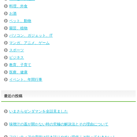
料理、外食
お酒
ペット、動物
園芸、植物
パソコン、ガジェット、IT
マンガ、アニメ、ゲーム
スポーツ
ビジネス
教育、子育て
医療、健康
イベント、年間行事
最近の投稿
いまさらゼンダマンを全話見ました
味噌汁の蓋が開かない時の究極の解決法とその理由について
フロンティアの意味は行き詰りやすい現代こそ知っておきたい！