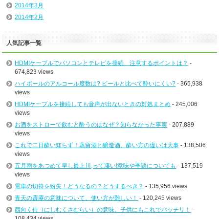
2014年3月
2014年2月
人気記事一覧
HDMIケーブルでパソコンとテレビを接続、注意するポイントは？
-
674,823 views
ハイボールのアルコール度数は? ビールと比べて酔いにくい?
- 365,938
views
HDMIケーブルを接続しても音声が出ないときの対処まとめ
- 245,006
views
お酒をストローで飲むと酔うのはなぜ？知らなかった事実
- 207,889
views
これで二日酔い知らず！蒸留酒と醸造酒、酔い方の違いは大事
- 138,506
views
五月雨をあつめて早し最上川,って凄い!意味や季語についても
- 137,519
views
電車の切符を紛失！どうなるの？どうするべき？
- 135,956 views
青天の霹靂の意味について、使い方が難しい！
- 120,245 views
西向く侍（にしむくさむらい）の意味、子供にもこれでバッチリ！
-
108,434 views