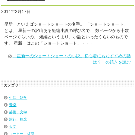
2014年2月17日
星新一といえばショートショートの名手。 「ショートショート」
とは、 星新一の沢山ある短編小説の呼び名で、 数ページから十数
ページぐらいの、 短編というより、小話といったくらいのもので
す。 星新一はこの「ショートショート」・・・
「星新一のショートショートの小説。初心者にもおすすめの話
は？」の続きを読む
カテゴリー
生活、雑学
音楽
芸術、文学
旅行、観光
天文
コーヒー、紅茶