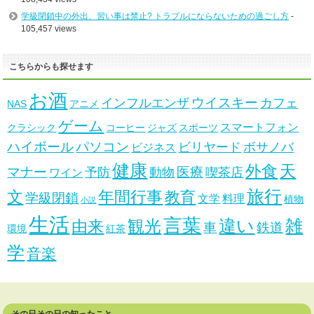
学級閉鎖中の外出、習い事は禁止? トラブルにならないための過ごし方
-
105,457 views
こちらからも探せます
お酒
ウイスキー
インフルエンザ
カフェ
NAS
アニメ
ゲーム
スマートフォン
クラシック
コーヒー
ジャズ
スポーツ
ハイボール
パソコン
ビリヤード
ボサノバ
ビジネス
健康
天
外食
マナー
医療
予防
動物
喫茶店
ワイン
旅行
文
年間行事
教育
学級閉鎖
文学
料理
植物
小説
生活
言葉
違い
雑
観光
由来
車
鉄道
環境
紅茶
学
音楽
その日その日の知ったこと