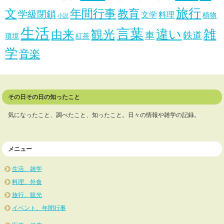
旅行
文
年間行事
教育
学級閉鎖
文学
料理
植物
小説
生活
言葉
違い
雑
観光
由来
車
鉄道
環境
紅茶
学
音楽
その日その日の知ったこと
気になったこと、調べたこと、知ったこと。日々の情報や雑学の記録。
メニュー
生活、雑学
料理、外食
旅行、観光
イベント、年間行事