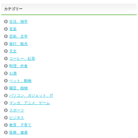
カテゴリー
生活、雑学
音楽
芸術、文学
旅行、観光
天文
コーヒー、紅茶
料理、外食
お酒
ペット、動物
園芸、植物
パソコン、ガジェット、IT
マンガ、アニメ、ゲーム
スポーツ
ビジネス
教育、子育て
医療、健康