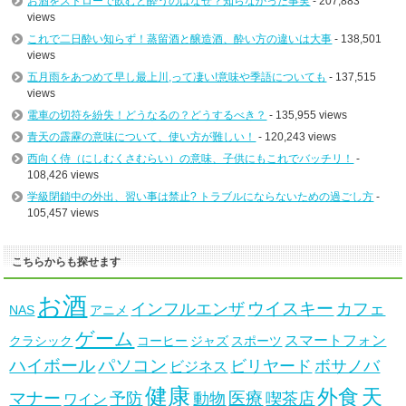
お酒をストローで飲むと酔うのはなぜ？知らなかった事実
- 207,883
views
これで二日酔い知らず！蒸留酒と醸造酒、酔い方の違いは大事
- 138,501
views
五月雨をあつめて早し最上川,って凄い!意味や季語についても
- 137,515
views
電車の切符を紛失！どうなるの？どうするべき？
- 135,955 views
青天の霹靂の意味について、使い方が難しい！
- 120,243 views
西向く侍（にしむくさむらい）の意味、子供にもこれでバッチリ！
-
108,426 views
学級閉鎖中の外出、習い事は禁止? トラブルにならないための過ごし方
-
105,457 views
こちらからも探せます
お酒
ウイスキー
インフルエンザ
カフェ
NAS
アニメ
ゲーム
スマートフォン
クラシック
コーヒー
ジャズ
スポーツ
ハイボール
パソコン
ビリヤード
ボサノバ
ビジネス
健康
天
外食
マナー
医療
予防
動物
喫茶店
ワイン